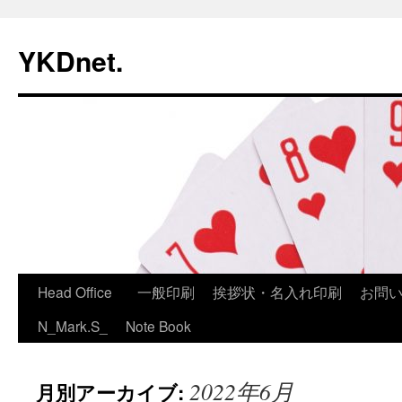
コ
ン
YKDnet.
テ
ン
ツ
へ
ス
キ
ッ
プ
Head Office
一般印刷
挨拶状・名入れ印刷
お問
N_Mark.S_
Note Book
2022年6月
月別アーカイブ: