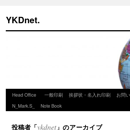
コ
ン
YKDnet.
テ
ン
ツ
へ
ス
キ
ッ
プ
Head Office
一般印刷
挨拶状・名入れ印刷
お問
N_Mark.S_
Note Book
ykdnet
投稿者「
」のアーカイブ